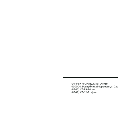
© МАУК «ГОРОДСКИЕ ПАРКИ»
430004, Республика Мордовия, г. Сар
(8342) 47-99-54 тел.
(8342) 47-62-81 факс