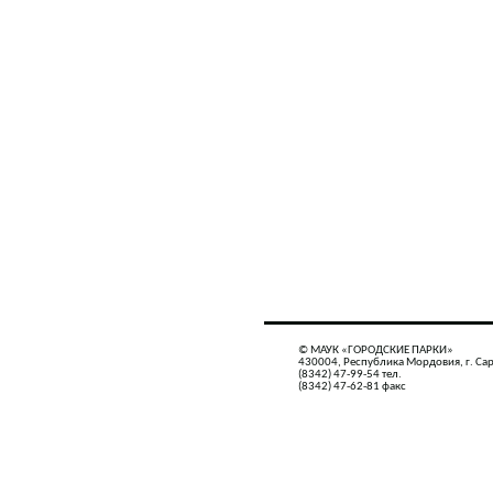
© МАУК «ГОРОДСКИЕ ПАРКИ»
430004, Республика Мордовия, г. Сар
(8342) 47-99-54 тел.
(8342) 47-62-81 факс