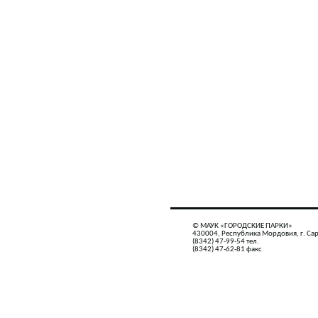
© МАУК «ГОРОДСКИЕ ПАРКИ»
430004, Республика Мордовия, г. Сар
(8342) 47-99-54 тел.
(8342) 47-62-81 факс