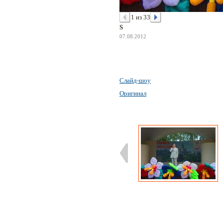
1 из 33
S
07.08.2012
Слайд-шоу
Оригинал