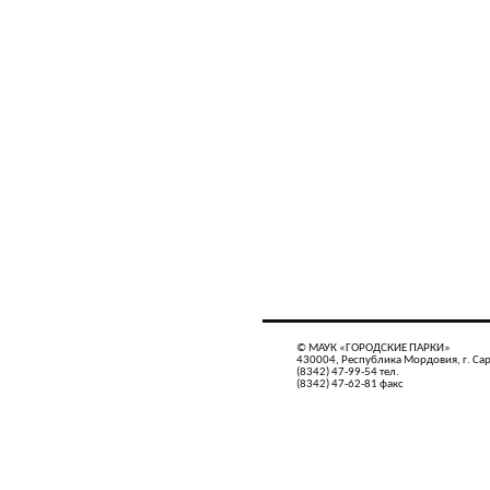
© МАУК «ГОРОДСКИЕ ПАРКИ»
430004, Республика Мордовия, г. Сар
(8342) 47-99-54 тел.
(8342) 47-62-81 факс