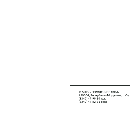
© МАУК «ГОРОДСКИЕ ПАРКИ»
430004, Республика Мордовия, г. Сар
(8342) 47-99-54 тел.
(8342) 47-62-81 факс