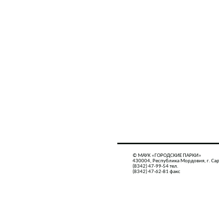
© МАУК «ГОРОДСКИЕ ПАРКИ»
430004, Республика Мордовия, г. Сар
(8342) 47-99-54 тел.
(8342) 47-62-81 факс