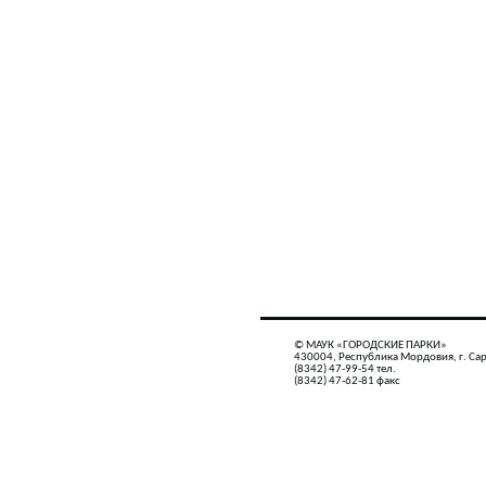
© МАУК «ГОРОДСКИЕ ПАРКИ»
430004, Республика Мордовия, г. Сар
(8342) 47-99-54 тел.
(8342) 47-62-81 факс