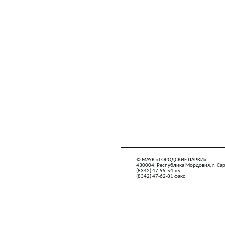
© МАУК «ГОРОДСКИЕ ПАРКИ»
430004, Республика Мордовия, г. Сар
(8342) 47-99-54 тел.
(8342) 47-62-81 факс