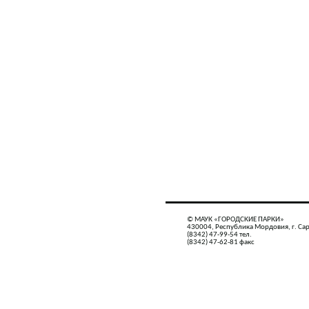
© МАУК «ГОРОДСКИЕ ПАРКИ»
430004, Республика Мордовия, г. Сар
(8342) 47-99-54 тел.
(8342) 47-62-81 факс