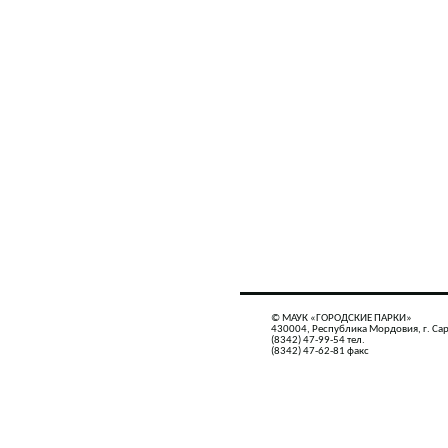
© МАУК «ГОРОДСКИЕ ПАРКИ»
430004, Республика Мордовия, г. Сар
(8342) 47-99-54 тел.
(8342) 47-62-81 факс