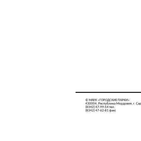
© МАУК «ГОРОДСКИЕ ПАРКИ»
430004, Республика Мордовия, г. Сар
(8342) 47-99-54 тел.
(8342) 47-62-81 факс