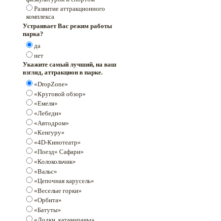
Развитие аттракционного
комплекса
Устраивает Вас режим работы
парка?
да
нет
Укажите самый лучший, на ваш
взгляд, аттракцион в парке.
«DropZone»
«Круговой обзор»
«Емеля»
«Лебеди»
«Автодром»
«Кенгуру»
«4D-Кинотеатр»
«Поезд» Сафари»
«Колокольчик»
«Вальс»
«Цепочная карусель»
«Веселые горки»
«Орбита»
«Батуты»
«Лодки, катамараны»