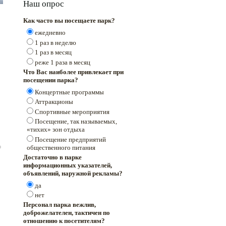
Наш опрос
Как часто вы посещаете парк?
ежедневно
1 раз в неделю
1 раз в месяц
реже 1 раза в месяц
Что Вас наиболее привлекает при
посещении парка?
Концертные программы
Аттракционы
Спортивные мероприятия
Посещение, так называемых,
«тихих» зон отдыха
Посещение предприятий
общественного питания
Достаточно в парке
информационных указателей,
объявлений, наружной рекламы?
да
нет
Персонал парка вежлив,
доброжелателен, тактичен по
отношению к посетителям?