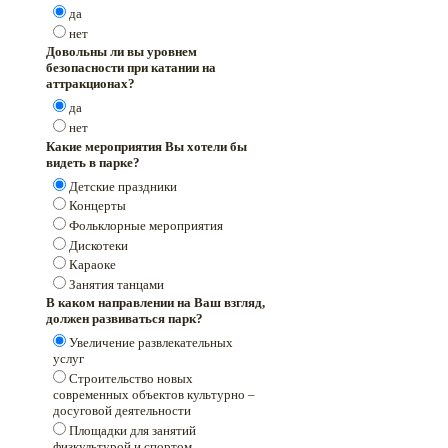
да
нет
Довольны ли вы уровнем
безопасности при катании на
аттракционах?
да
нет
Какие мероприятия Вы хотели бы
видеть в парке?
Детские праздники
Концерты
Фольклорные мероприятия
Дискотеки
Караоке
Занятия танцами
В каком направлении на Ваш взгляд,
должен развиваться парк?
Увеличение развлекательных
услуг
Строительство новых
современных объектов культурно –
досуговой деятельности
Площадки для занятий
физкультурой и спортом