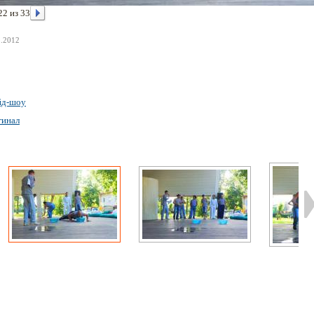
22 из 33
8.2012
йд-шоу
гинал