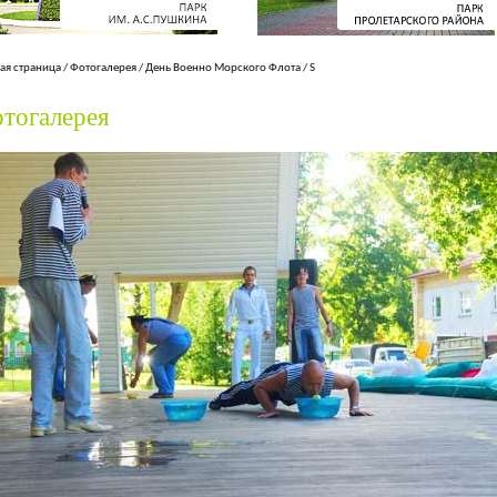
ая страница
/
Фотогалерея
/
День Военно Морского Флота
/
S
тогалерея