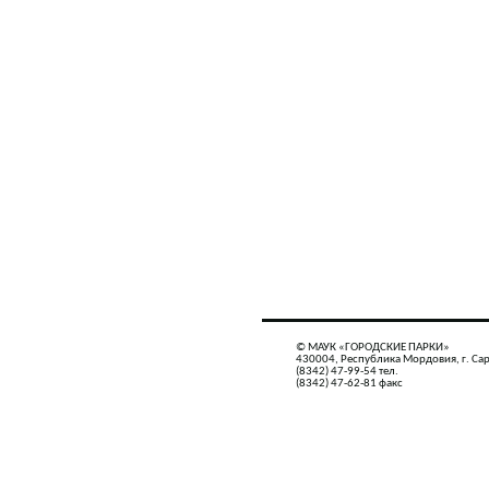
© МАУК «ГОРОДСКИЕ ПАРКИ»
430004, Республика Мордовия, г. Сар
(8342) 47-99-54 тел.
(8342) 47-62-81 факс