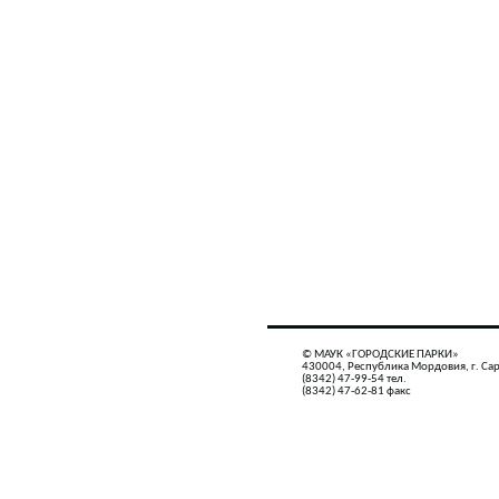
© МАУК «ГОРОДСКИЕ ПАРКИ»
430004, Республика Мордовия, г. Сар
(8342) 47-99-54 тел.
(8342) 47-62-81 факс