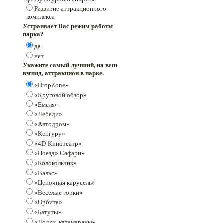
Развитие аттракционного
комплекса
Устраивает Вас режим работы
парка?
да
нет
Укажите самый лучший, на ваш
взгляд, аттракцион в парке.
«DropZone»
«Круговой обзор»
«Емеля»
«Лебеди»
«Автодром»
«Кенгуру»
«4D-Кинотеатр»
«Поезд» Сафари»
«Колокольчик»
«Вальс»
«Цепочная карусель»
«Веселые горки»
«Орбита»
«Батуты»
«Лодки, катамараны»