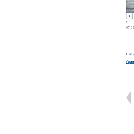
S
07.0
Сла
Ори