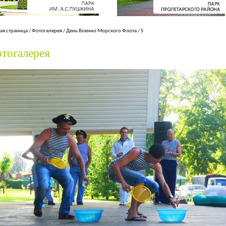
ая страница
/
Фотогалерея
/
День Военно Морского Флота
/
S
тогалерея