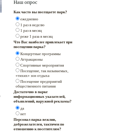
Наш опрос
Как часто вы посещаете парк?
ежедневно
1 раз в неделю
1 раз в месяц
реже 1 раза в месяц
Что Вас наиболее привлекает при
посещении парка?
Концертные программы
Аттракционы
Спортивные мероприятия
Посещение, так называемых,
«тихих» зон отдыха
Посещение предприятий
общественного питания
Достаточно в парке
информационных указателей,
объявлений, наружной рекламы?
да
нет
Персонал парка вежлив,
доброжелателен, тактичен по
отношению к посетителям?