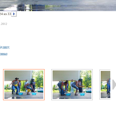
24 из 33
8.2012
йд-шоу
гинал