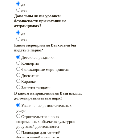
да
нет
Довольны ли вы уровнем
безопасности при катании на
аттракционах?
да
нет
Какие мероприятия Вы хотели бы
видеть в парке?
Детские праздники
Концерты
Фольклорные мероприятия
Дискотеки
Караоке
Занятия танцами
В каком направлении на Ваш взгляд,
должен развиваться парк?
Увеличение развлекательных
услуг
Строительство новых
современных объектов культурно –
досуговой деятельности
Площадки для занятий
физкультурой и спортом