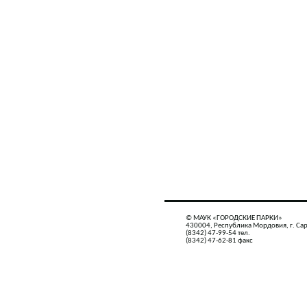
© МАУК «ГОРОДСКИЕ ПАРКИ»
430004, Республика Мордовия, г. Сар
(8342) 47-99-54 тел.
(8342) 47-62-81 факс