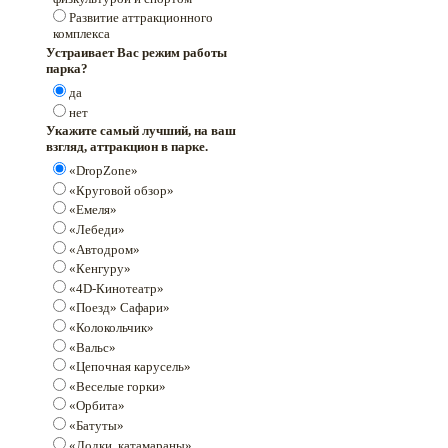
Развитие аттракционного
комплекса
Устраивает Вас режим работы
парка?
да
нет
Укажите самый лучший, на ваш
взгляд, аттракцион в парке.
«DropZone»
«Круговой обзор»
«Емеля»
«Лебеди»
«Автодром»
«Кенгуру»
«4D-Кинотеатр»
«Поезд» Сафари»
«Колокольчик»
«Вальс»
«Цепочная карусель»
«Веселые горки»
«Орбита»
«Батуты»
«Лодки, катамараны»