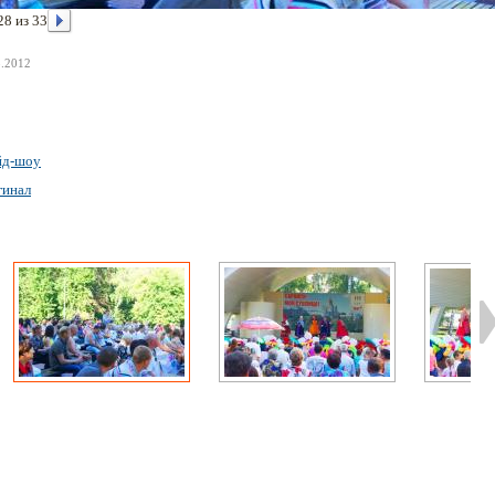
28 из 33
8.2012
йд-шоу
гинал