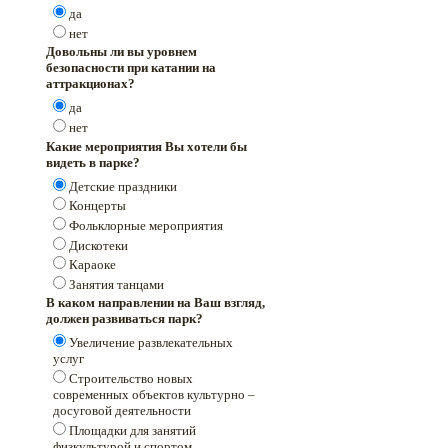
да
нет
Довольны ли вы уровнем
безопасности при катании на
аттракционах?
да
нет
Какие мероприятия Вы хотели бы
видеть в парке?
Детские праздники
Концерты
Фольклорные мероприятия
Дискотеки
Караоке
Занятия танцами
В каком направлении на Ваш взгляд,
должен развиваться парк?
Увеличение развлекательных
услуг
Строительство новых
современных объектов культурно –
досуговой деятельности
Площадки для занятий
физкультурой и спортом