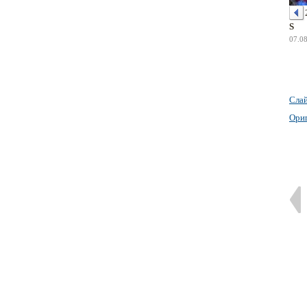
S
07.0
Сла
Ори