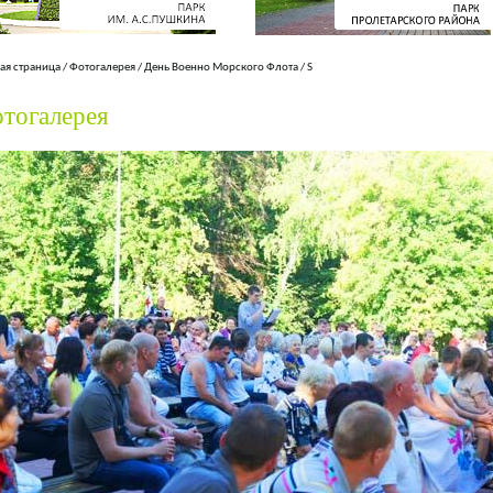
ая страница
/
Фотогалерея
/
День Военно Морского Флота
/
S
тогалерея