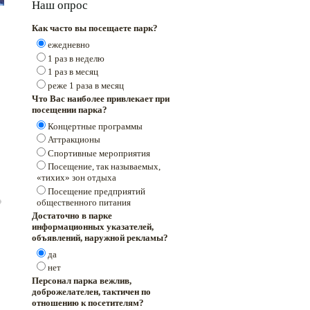
Наш опрос
Как часто вы посещаете парк?
ежедневно
1 раз в неделю
1 раз в месяц
реже 1 раза в месяц
Что Вас наиболее привлекает при
посещении парка?
Концертные программы
Аттракционы
Спортивные мероприятия
Посещение, так называемых,
«тихих» зон отдыха
Посещение предприятий
общественного питания
Достаточно в парке
информационных указателей,
объявлений, наружной рекламы?
да
нет
Персонал парка вежлив,
доброжелателен, тактичен по
отношению к посетителям?