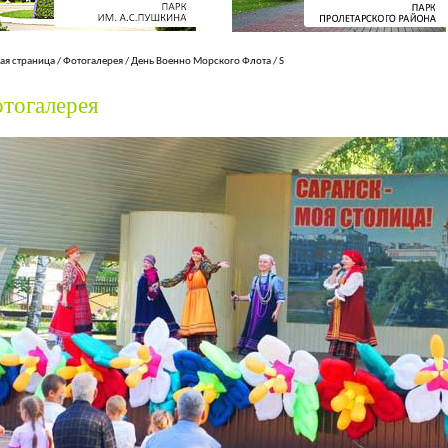
ая страница
/
Фотогалерея
/
День Военно Морского Флота
/
S
тогалерея