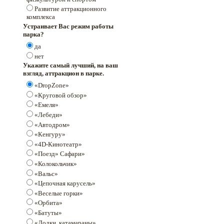
Развитие аттракционного
комплекса
Устраивает Вас режим работы
парка?
да
нет
Укажите самый лучший, на ваш
взгляд, аттракцион в парке.
«DropZone»
«Круговой обзор»
«Емеля»
«Лебеди»
«Автодром»
«Кенгуру»
«4D-Кинотеатр»
«Поезд» Сафари»
«Колокольчик»
«Вальс»
«Цепочная карусель»
«Веселые горки»
«Орбита»
«Батуты»
«Лодки, катамараны»