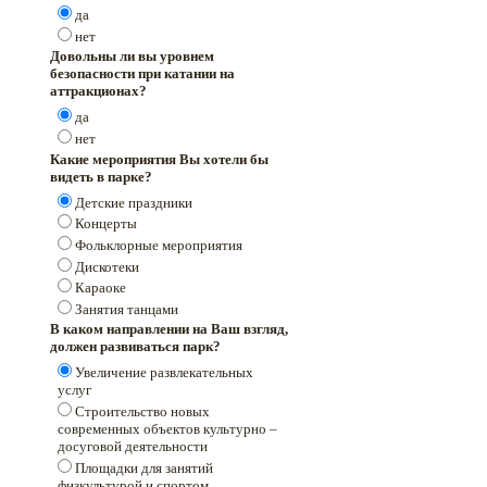
да
нет
Довольны ли вы уровнем
безопасности при катании на
аттракционах?
да
нет
Какие мероприятия Вы хотели бы
видеть в парке?
Детские праздники
Концерты
Фольклорные мероприятия
Дискотеки
Караоке
Занятия танцами
В каком направлении на Ваш взгляд,
должен развиваться парк?
Увеличение развлекательных
услуг
Строительство новых
современных объектов культурно –
досуговой деятельности
Площадки для занятий
физкультурой и спортом