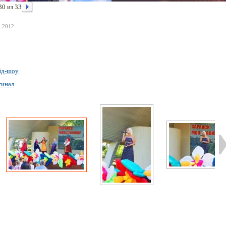
30 из 33
8.2012
йд-шоу
гинал