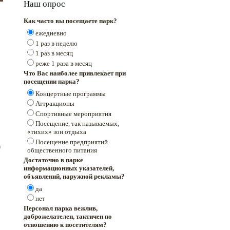
Наш опрос
Как часто вы посещаете парк?
ежедневно
1 раз в неделю
1 раз в месяц
реже 1 раза в месяц
Что Вас наиболее привлекает при
посещении парка?
Концертные программы
Аттракционы
Спортивные мероприятия
Посещение, так называемых,
«тихих» зон отдыха
Посещение предприятий
общественного питания
Достаточно в парке
информационных указателей,
объявлений, наружной рекламы?
да
нет
Персонал парка вежлив,
доброжелателен, тактичен по
отношению к посетителям?