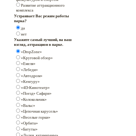
Развитие аттракционного
комплекса
Устраивает Вас режим работы
парка?
да
нет
Укажите самый лучший, на ваш
взгляд, аттракцион в парке.
«DropZone»
«Круговой обзор»
«Емеля»
«Лебеди»
«Автодром»
«Кенгуру»
«4D-Кинотеатр»
«Поезд» Сафари»
«Колокольчик»
«Вальс»
«Цепочная карусель»
«Веселые горки»
«Орбита»
«Батуты»
«Лодки, катамараны»