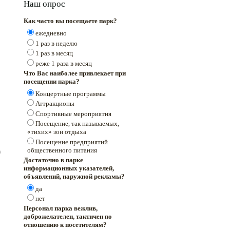
Наш опрос
Как часто вы посещаете парк?
ежедневно
1 раз в неделю
1 раз в месяц
реже 1 раза в месяц
Что Вас наиболее привлекает при
посещении парка?
Концертные программы
Аттракционы
Спортивные мероприятия
Посещение, так называемых,
«тихих» зон отдыха
Посещение предприятий
общественного питания
Достаточно в парке
информационных указателей,
объявлений, наружной рекламы?
да
нет
Персонал парка вежлив,
доброжелателен, тактичен по
отношению к посетителям?