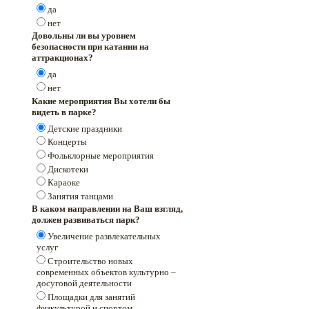
да
нет
Довольны ли вы уровнем
безопасности при катании на
аттракционах?
да
нет
Какие мероприятия Вы хотели бы
видеть в парке?
Детские праздники
Концерты
Фольклорные мероприятия
Дискотеки
Караоке
Занятия танцами
В каком направлении на Ваш взгляд,
должен развиваться парк?
Увеличение развлекательных
услуг
Строительство новых
современных объектов культурно –
досуговой деятельности
Площадки для занятий
физкультурой и спортом