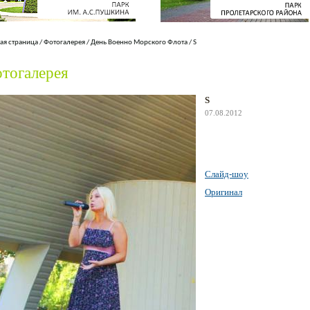
ая страница
/
Фотогалерея
/
День Военно Морского Флота
/
S
тогалерея
S
07.08.2012
Слайд-шоу
Оригинал