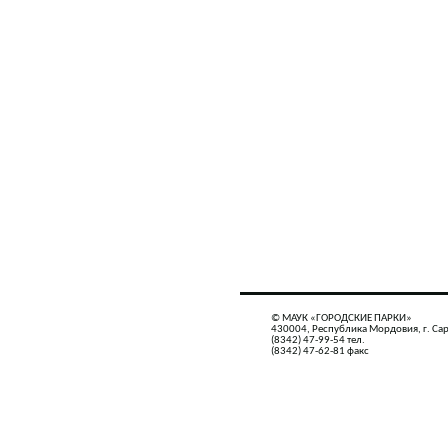
© МАУК «ГОРОДСКИЕ ПАРКИ»
430004, Республика Мордовия, г. Сар
(8342) 47-99-54 тел.
(8342) 47-62-81 факс