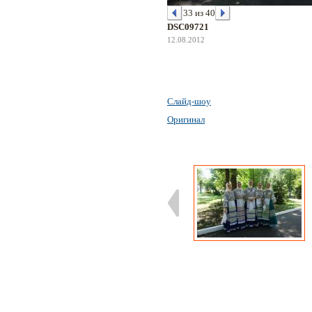
33 из 40
DSC09721
12.08.2012
Слайд-шоу
Оригинал