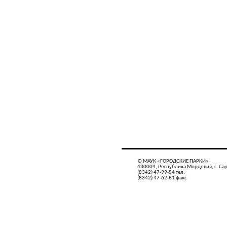
© МАУК «ГОРОДСКИЕ ПАРКИ»
430004, Республика Мордовия, г. Сар
(8342) 47-99-54 тел.
(8342) 47-62-81 факс