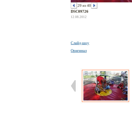
29 из 40
DSC09726
12.08.2012
Слайд-шоу
Оригинал