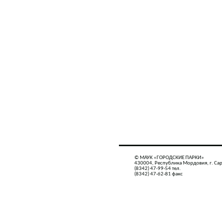
© МАУК «ГОРОДСКИЕ ПАРКИ»
430004, Республика Мордовия, г. Сар
(8342) 47-99-54 тел.
(8342) 47-62-81 факс