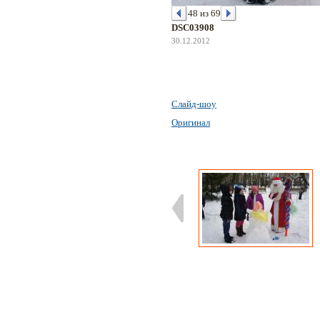
48 из 69
DSC03908
30.12.2012
Слайд-шоу
Оригинал