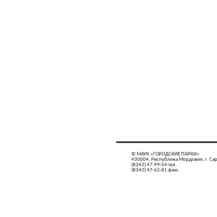
© МАУК «ГОРОДСКИЕ ПАРКИ»
430004, Республика Мордовия, г. Сар
(8342) 47-99-54 тел.
(8342) 47-62-81 факс