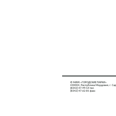
© МАУК «ГОРОДСКИЕ ПАРКИ»
430004, Республика Мордовия, г. Сар
(8342) 47-99-54 тел.
(8342) 47-62-81 факс