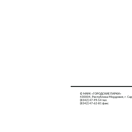
© МАУК «ГОРОДСКИЕ ПАРКИ»
430004, Республика Мордовия, г. Сар
(8342) 47-99-54 тел.
(8342) 47-62-81 факс