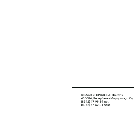
© МАУК «ГОРОДСКИЕ ПАРКИ»
430004, Республика Мордовия, г. Сар
(8342) 47-99-54 тел.
(8342) 47-62-81 факс