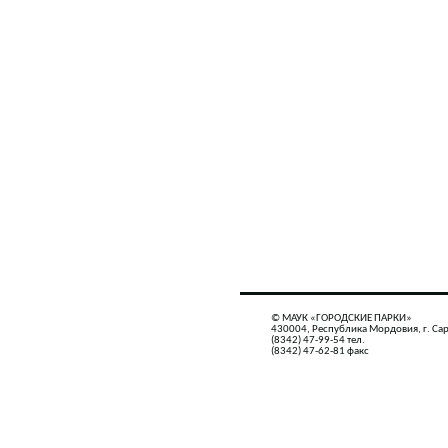
© МАУК «ГОРОДСКИЕ ПАРКИ»
430004, Республика Мордовия, г. Сар
(8342) 47-99-54 тел.
(8342) 47-62-81 факс