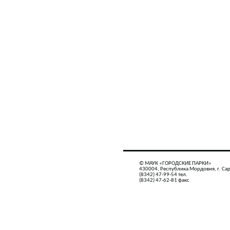
© МАУК «ГОРОДСКИЕ ПАРКИ»
430004, Республика Мордовия, г. Сар
(8342) 47-99-54 тел.
(8342) 47-62-81 факс