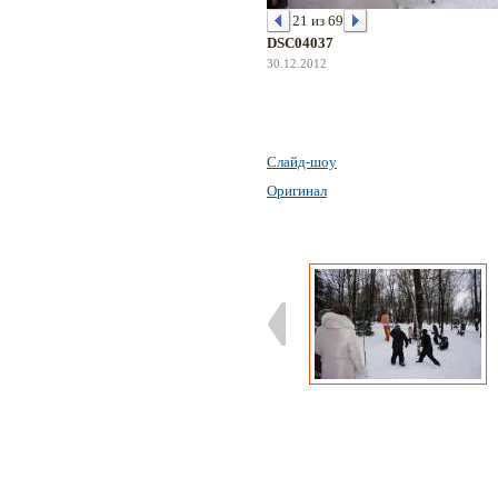
21 из 69
DSC04037
30.12.2012
Слайд-шоу
Оригинал