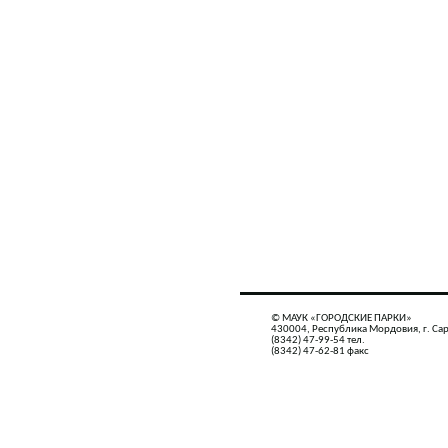
© МАУК «ГОРОДСКИЕ ПАРКИ»
430004, Республика Мордовия, г. Сар
(8342) 47-99-54 тел.
(8342) 47-62-81 факс