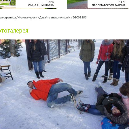
ая страница
/
Фотогалерея
/
«Давайте знакомиться!»
/
DSC05553
тогалерея