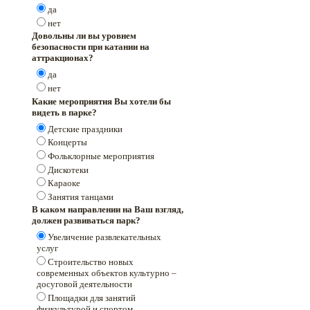
да
нет
Довольны ли вы уровнем
безопасности при катании на
аттракционах?
да
нет
Какие мероприятия Вы хотели бы
видеть в парке?
Детские праздники
Концерты
Фольклорные мероприятия
Дискотеки
Караоке
Занятия танцами
В каком направлении на Ваш взгляд,
должен развиваться парк?
Увеличение развлекательных
услуг
Строительство новых
современных объектов культурно –
досуговой деятельности
Площадки для занятий
физкультурой и спортом