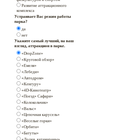
Развитие аттракционного
комплекса
Устраивает Вас режим работы
парка?
да
нет
Укажите самый лучший, на ваш
взгляд, аттракцион в парке.
«DropZone»
«Круговой обзор»
«Емеля»
«Лебеди»
«Автодром»
«Кенгуру»
«4D-Кинотеатр»
«Поезд» Сафари»
«Колокольчик»
«Вальс»
«Цепочная карусель»
«Веселые горки»
«Орбита»
«Батуты»
«Лодки, катамараны»