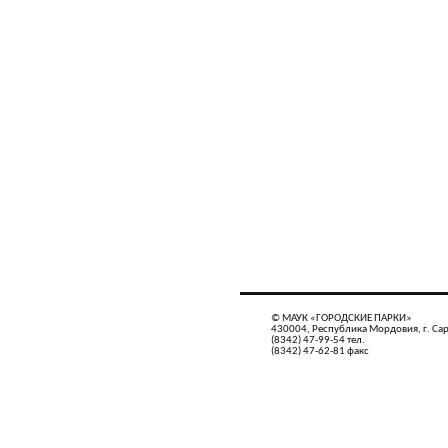
© МАУК «ГОРОДСКИЕ ПАРКИ»
430004, Республика Мордовия, г. Сар
(8342) 47-99-54 тел.
(8342) 47-62-81 факс