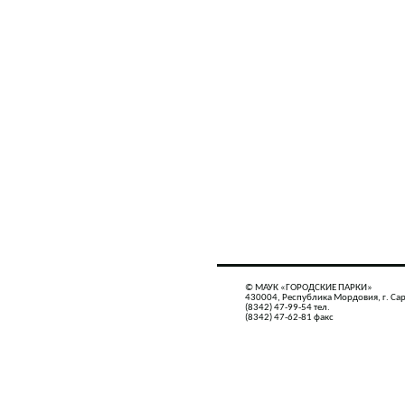
© МАУК «ГОРОДСКИЕ ПАРКИ»
430004, Республика Мордовия, г. Сар
(8342) 47-99-54 тел.
(8342) 47-62-81 факс