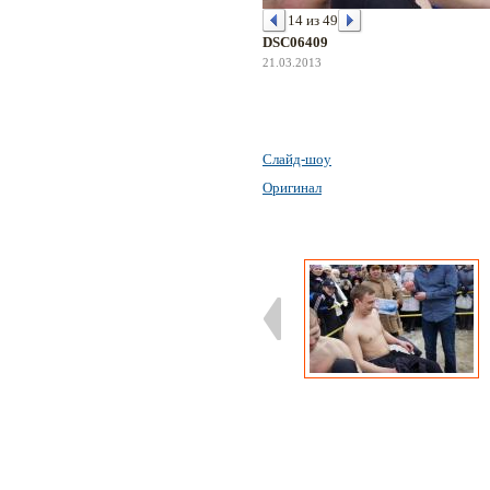
14 из 49
DSC06409
21.03.2013
Слайд-шоу
Оригинал