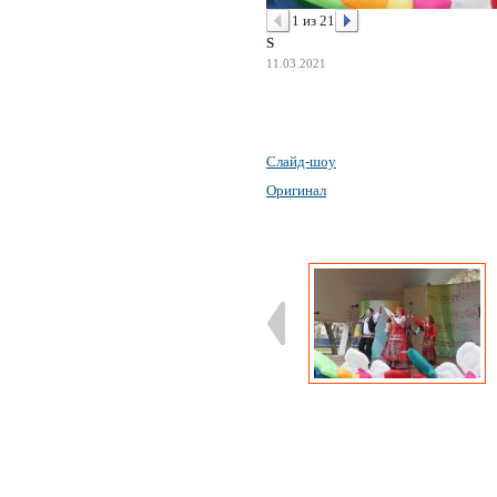
1 из 21
S
11.03.2021
Слайд-шоу
Оригинал