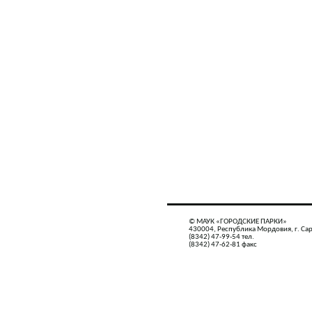
© МАУК «ГОРОДСКИЕ ПАРКИ»
430004, Республика Мордовия, г. Сар
(8342) 47-99-54 тел.
(8342) 47-62-81 факс