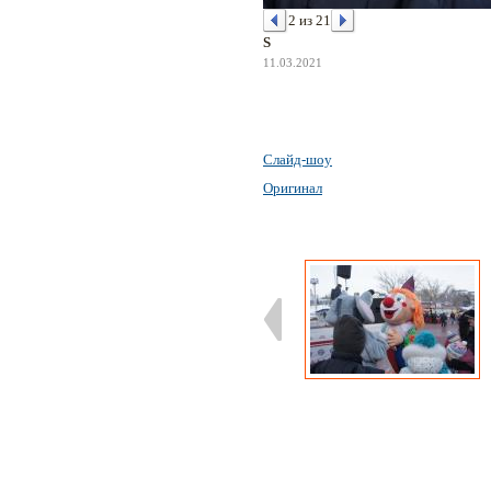
2 из 21
S
11.03.2021
Слайд-шоу
Оригинал