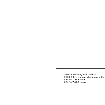
© МАУК «ГОРОДСКИЕ ПАРКИ»
430004, Республика Мордовия, г. Сар
(8342) 47-99-54 тел.
(8342) 47-62-81 факс