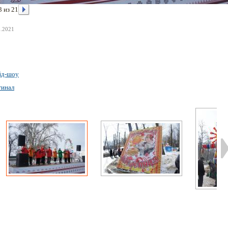
3 из 21
3.2021
йд-шоу
гинал