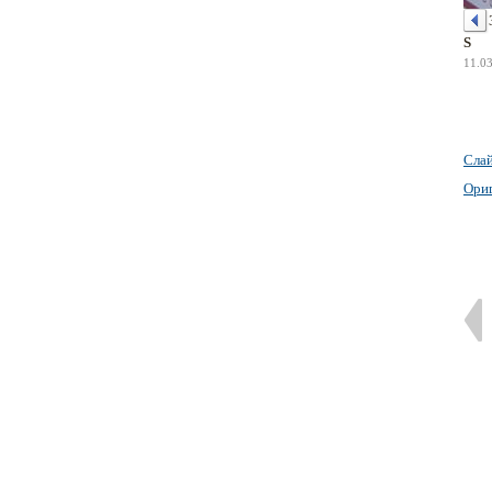
S
11.0
Сла
Ори