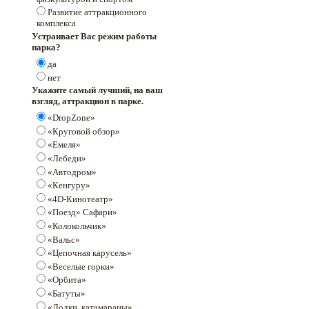
Развитие аттракционного
комплекса
Устраивает Вас режим работы
парка?
да
нет
Укажите самый лучший, на ваш
взгляд, аттракцион в парке.
«DropZone»
«Круговой обзор»
«Емеля»
«Лебеди»
«Автодром»
«Кенгуру»
«4D-Кинотеатр»
«Поезд» Сафари»
«Колокольчик»
«Вальс»
«Цепочная карусель»
«Веселые горки»
«Орбита»
«Батуты»
«Лодки, катамараны»