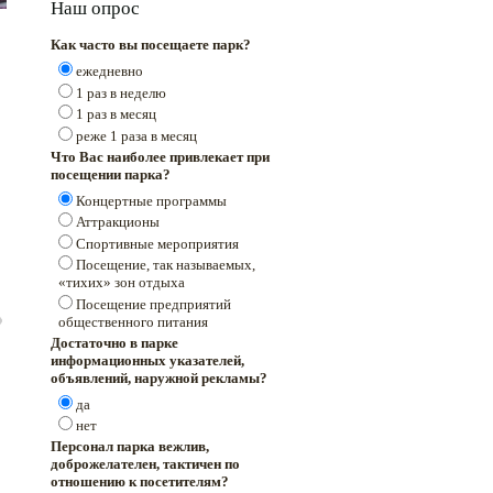
Наш опрос
Как часто вы посещаете парк?
ежедневно
1 раз в неделю
1 раз в месяц
реже 1 раза в месяц
Что Вас наиболее привлекает при
посещении парка?
Концертные программы
Аттракционы
Спортивные мероприятия
Посещение, так называемых,
«тихих» зон отдыха
Посещение предприятий
общественного питания
Достаточно в парке
информационных указателей,
объявлений, наружной рекламы?
да
нет
Персонал парка вежлив,
доброжелателен, тактичен по
отношению к посетителям?