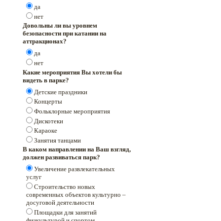
да
нет
Довольны ли вы уровнем
безопасности при катании на
аттракционах?
да
нет
Какие мероприятия Вы хотели бы
видеть в парке?
Детские праздники
Концерты
Фольклорные мероприятия
Дискотеки
Караоке
Занятия танцами
В каком направлении на Ваш взгляд,
должен развиваться парк?
Увеличение развлекательных
услуг
Строительство новых
современных объектов культурно –
досуговой деятельности
Площадки для занятий
физкультурой и спортом