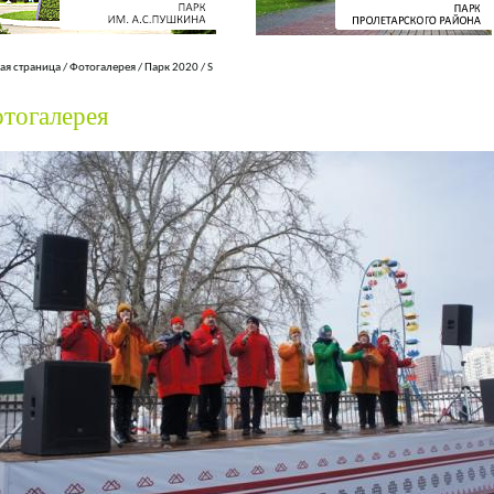
ая страница
/
Фотогалерея
/
Парк 2020
/
S
тогалерея