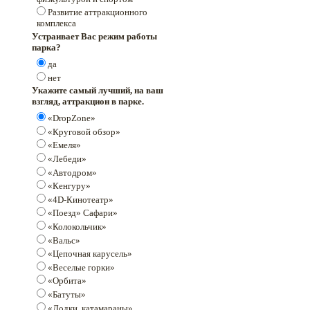
Развитие аттракционного
комплекса
Устраивает Вас режим работы
парка?
да
нет
Укажите самый лучший, на ваш
взгляд, аттракцион в парке.
«DropZone»
«Круговой обзор»
«Емеля»
«Лебеди»
«Автодром»
«Кенгуру»
«4D-Кинотеатр»
«Поезд» Сафари»
«Колокольчик»
«Вальс»
«Цепочная карусель»
«Веселые горки»
«Орбита»
«Батуты»
«Лодки, катамараны»