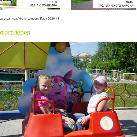
ая страница
/
Фотогалерея
/
Парк 2020
/
S
тогалерея