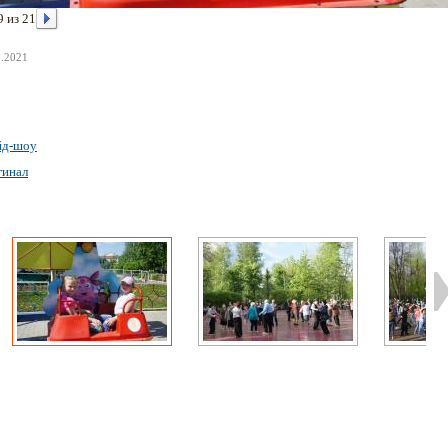
9 из 21
3.2021
йд-шоу
гинал