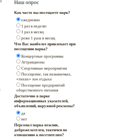
Наш опрос
Как часто вы посещаете парк?
ежедневно
1 раз в неделю
1 раз в месяц
реже 1 раза в месяц
Что Вас наиболее привлекает при
посещении парка?
Концертные программы
Аттракционы
Спортивные мероприятия
Посещение, так называемых,
«тихих» зон отдыха
Посещение предприятий
общественного питания
Достаточно в парке
информационных указателей,
объявлений, наружной рекламы?
да
нет
Персонал парка вежлив,
доброжелателен, тактичен по
отношению к посетителям?