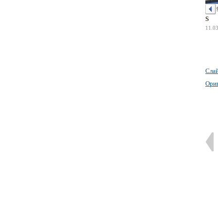
S
11.0
Сла
Ори