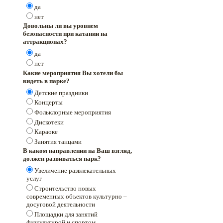
да
нет
Довольны ли вы уровнем
безопасности при катании на
аттракционах?
да
нет
Какие мероприятия Вы хотели бы
видеть в парке?
Детские праздники
Концерты
Фольклорные мероприятия
Дискотеки
Караоке
Занятия танцами
В каком направлении на Ваш взгляд,
должен развиваться парк?
Увеличение развлекательных
услуг
Строительство новых
современных объектов культурно –
досуговой деятельности
Площадки для занятий
физкультурой и спортом