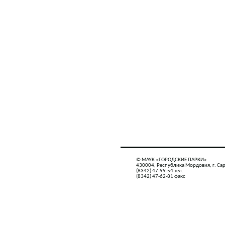
© МАУК «ГОРОДСКИЕ ПАРКИ»
430004, Республика Мордовия, г. Сар
(8342) 47-99-54 тел.
(8342) 47-62-81 факс