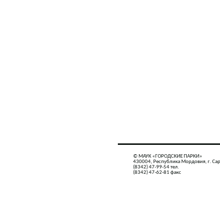
© МАУК «ГОРОДСКИЕ ПАРКИ»
430004, Республика Мордовия, г. Сар
(8342) 47-99-54 тел.
(8342) 47-62-81 факс