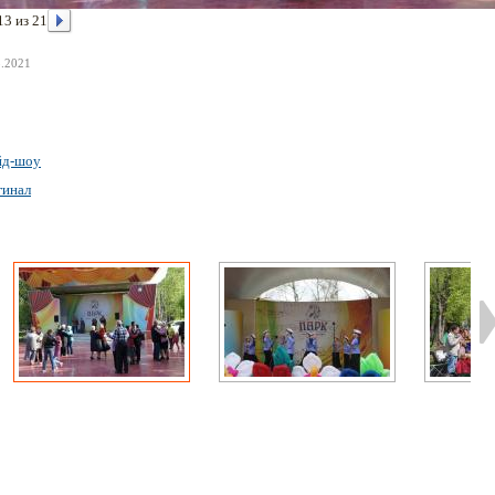
13 из 21
3.2021
йд-шоу
гинал