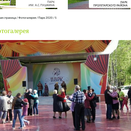
ая страница
/
Фотогалерея
/
Парк 2020
/
S
тогалерея