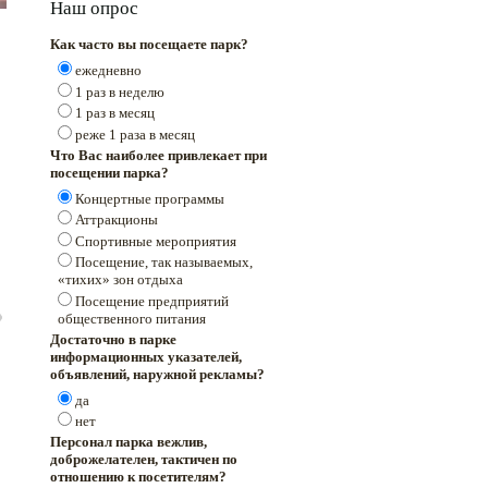
Наш опрос
Как часто вы посещаете парк?
ежедневно
1 раз в неделю
1 раз в месяц
реже 1 раза в месяц
Что Вас наиболее привлекает при
посещении парка?
Концертные программы
Аттракционы
Спортивные мероприятия
Посещение, так называемых,
«тихих» зон отдыха
Посещение предприятий
общественного питания
Достаточно в парке
информационных указателей,
объявлений, наружной рекламы?
да
нет
Персонал парка вежлив,
доброжелателен, тактичен по
отношению к посетителям?