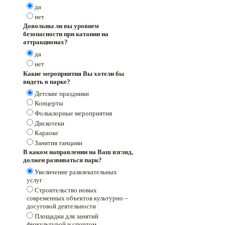
да
нет
Довольны ли вы уровнем
безопасности при катании на
аттракционах?
да
нет
Какие мероприятия Вы хотели бы
видеть в парке?
Детские праздники
Концерты
Фольклорные мероприятия
Дискотеки
Караоке
Занятия танцами
В каком направлении на Ваш взгляд,
должен развиваться парк?
Увеличение развлекательных
услуг
Строительство новых
современных объектов культурно –
досуговой деятельности
Площадки для занятий
физкультурой и спортом