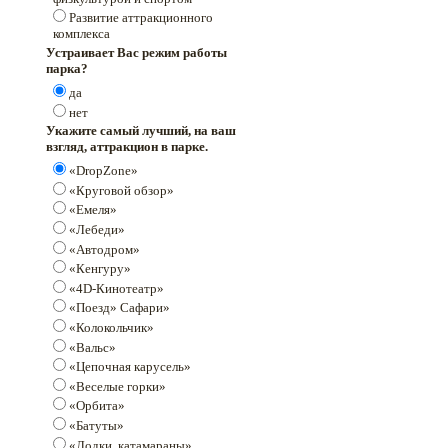
Развитие аттракционного
комплекса
Устраивает Вас режим работы
парка?
да
нет
Укажите самый лучший, на ваш
взгляд, аттракцион в парке.
«DropZone»
«Круговой обзор»
«Емеля»
«Лебеди»
«Автодром»
«Кенгуру»
«4D-Кинотеатр»
«Поезд» Сафари»
«Колокольчик»
«Вальс»
«Цепочная карусель»
«Веселые горки»
«Орбита»
«Батуты»
«Лодки, катамараны»