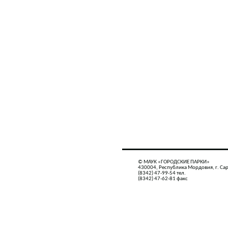
© МАУК «ГОРОДСКИЕ ПАРКИ»
430004, Республика Мордовия, г. Сар
(8342) 47-99-54 тел.
(8342) 47-62-81 факс