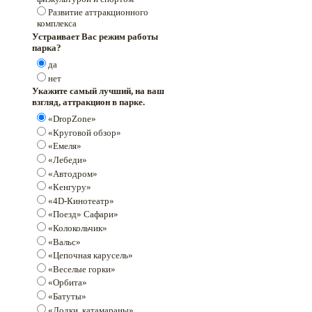
Развитие аттракционного
комплекса
Устраивает Вас режим работы
парка?
да
нет
Укажите самый лучший, на ваш
взгляд, аттракцион в парке.
«DropZone»
«Круговой обзор»
«Емеля»
«Лебеди»
«Автодром»
«Кенгуру»
«4D-Кинотеатр»
«Поезд» Сафари»
«Колокольчик»
«Вальс»
«Цепочная карусель»
«Веселые горки»
«Орбита»
«Батуты»
«Лодки, катамараны»