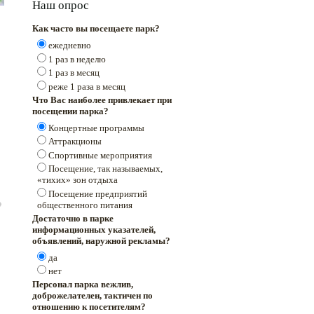
Наш опрос
Как часто вы посещаете парк?
ежедневно
1 раз в неделю
1 раз в месяц
реже 1 раза в месяц
Что Вас наиболее привлекает при
посещении парка?
Концертные программы
Аттракционы
Спортивные мероприятия
Посещение, так называемых,
«тихих» зон отдыха
Посещение предприятий
общественного питания
Достаточно в парке
информационных указателей,
объявлений, наружной рекламы?
да
нет
Персонал парка вежлив,
доброжелателен, тактичен по
отношению к посетителям?