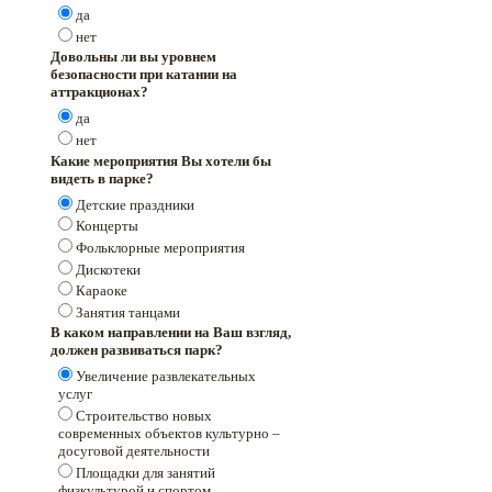
да
нет
Довольны ли вы уровнем
безопасности при катании на
аттракционах?
да
нет
Какие мероприятия Вы хотели бы
видеть в парке?
Детские праздники
Концерты
Фольклорные мероприятия
Дискотеки
Караоке
Занятия танцами
В каком направлении на Ваш взгляд,
должен развиваться парк?
Увеличение развлекательных
услуг
Строительство новых
современных объектов культурно –
досуговой деятельности
Площадки для занятий
физкультурой и спортом