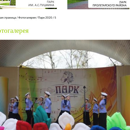
ая страница
/
Фотогалерея
/
Парк 2020
/
S
тогалерея