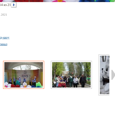
14 из 21
3.2021
йд-шоу
гинал