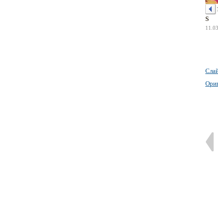
S
11.0
Сла
Ори