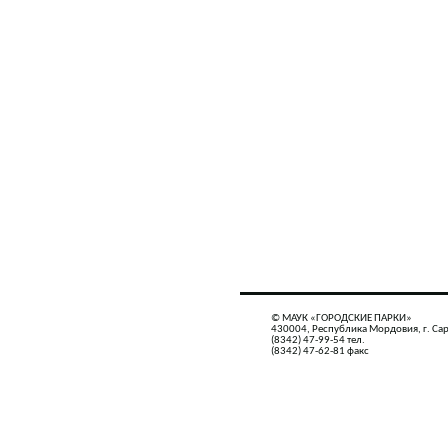
© МАУК «ГОРОДСКИЕ ПАРКИ»
430004, Республика Мордовия, г. Сар
(8342) 47-99-54 тел.
(8342) 47-62-81 факс