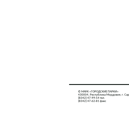
© МАУК «ГОРОДСКИЕ ПАРКИ»
430004, Республика Мордовия, г. Сар
(8342) 47-99-54 тел.
(8342) 47-62-81 факс