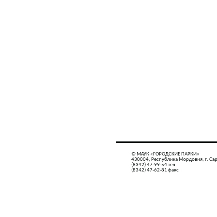
© МАУК «ГОРОДСКИЕ ПАРКИ»
430004, Республика Мордовия, г. Сар
(8342) 47-99-54 тел.
(8342) 47-62-81 факс