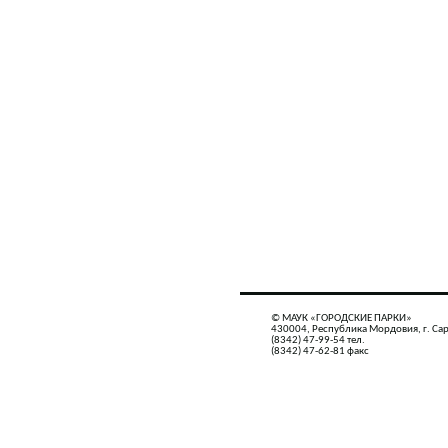
© МАУК «ГОРОДСКИЕ ПАРКИ»
430004, Республика Мордовия, г. Сар
(8342) 47-99-54 тел.
(8342) 47-62-81 факс