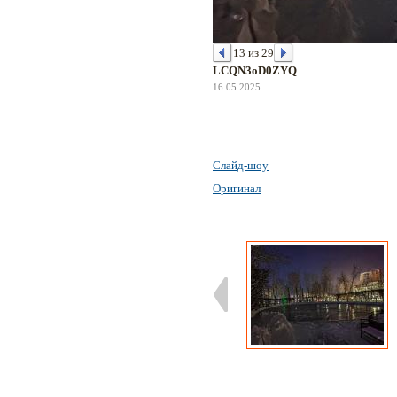
13 из 29
LCQN3oD0ZYQ
16.05.2025
Слайд-шоу
Оригинал