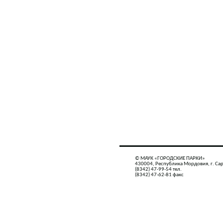
© МАУК «ГОРОДСКИЕ ПАРКИ»
430004, Республика Мордовия, г. Сар
(8342) 47-99-54 тел.
(8342) 47-62-81 факс