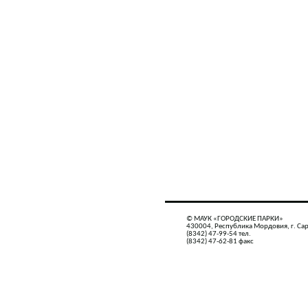
© МАУК «ГОРОДСКИЕ ПАРКИ»
430004, Республика Мордовия, г. Сар
(8342) 47-99-54 тел.
(8342) 47-62-81 факс