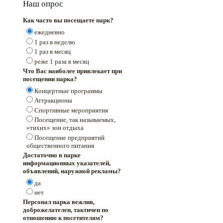
Наш опрос
Как часто вы посещаете парк?
ежедневно
1 раз в неделю
1 раз в месяц
реже 1 раза в месяц
Что Вас наиболее привлекает при
посещении парка?
Концертные программы
Аттракционы
Спортивные мероприятия
Посещение, так называемых,
«тихих» зон отдыха
Посещение предприятий
общественного питания
Достаточно в парке
информационных указателей,
объявлений, наружной рекламы?
да
нет
Персонал парка вежлив,
доброжелателен, тактичен по
отношению к посетителям?