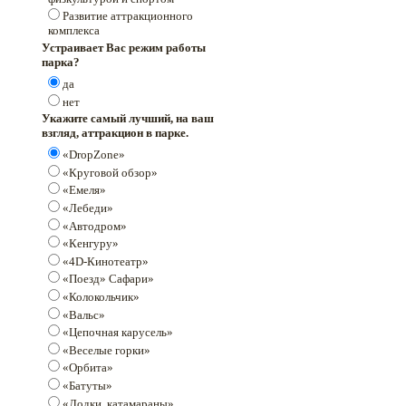
Развитие аттракционного
комплекса
Устраивает Вас режим работы
парка?
да
нет
Укажите самый лучший, на ваш
взгляд, аттракцион в парке.
«DropZone»
«Круговой обзор»
«Емеля»
«Лебеди»
«Автодром»
«Кенгуру»
«4D-Кинотеатр»
«Поезд» Сафари»
«Колокольчик»
«Вальс»
«Цепочная карусель»
«Веселые горки»
«Орбита»
«Батуты»
«Лодки, катамараны»