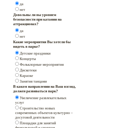
да
нет
Довольны ли вы уровнем
безопасности при катании на
аттракционах?
да
нет
Какие мероприятия Вы хотели бы
видеть в парке?
Детские праздники
Концерты
Фольклорные мероприятия
Дискотеки
Караоке
Занятия танцами
В каком направлении на Ваш взгляд,
должен развиваться парк?
Увеличение развлекательных
услуг
Строительство новых
современных объектов культурно –
досуговой деятельности
Площадки для занятий
физкультурой и спортом