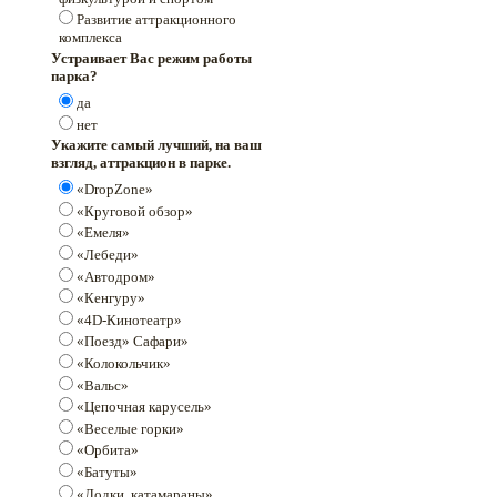
Развитие аттракционного
комплекса
Устраивает Вас режим работы
парка?
да
нет
Укажите самый лучший, на ваш
взгляд, аттракцион в парке.
«DropZone»
«Круговой обзор»
«Емеля»
«Лебеди»
«Автодром»
«Кенгуру»
«4D-Кинотеатр»
«Поезд» Сафари»
«Колокольчик»
«Вальс»
«Цепочная карусель»
«Веселые горки»
«Орбита»
«Батуты»
«Лодки, катамараны»