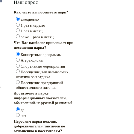
Наш опрос
Как часто вы посещаете парк?
ежедневно
1 раз в неделю
1 раз в месяц
реже 1 раза в месяц
Что Вас наиболее привлекает при
посещении парка?
Концертные программы
Аттракционы
Спортивные мероприятия
Посещение, так называемых,
«тихих» зон отдыха
Посещение предприятий
общественного питания
Достаточно в парке
информационных указателей,
объявлений, наружной рекламы?
да
нет
Персонал парка вежлив,
доброжелателен, тактичен по
отношению к посетителям?