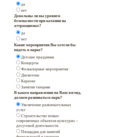
да
нет
Довольны ли вы уровнем
безопасности при катании на
аттракционах?
да
нет
Какие мероприятия Вы хотели бы
видеть в парке?
Детские праздники
Концерты
Фольклорные мероприятия
Дискотеки
Караоке
Занятия танцами
В каком направлении на Ваш взгляд,
должен развиваться парк?
Увеличение развлекательных
услуг
Строительство новых
современных объектов культурно –
досуговой деятельности
Площадки для занятий
физкультурой и спортом