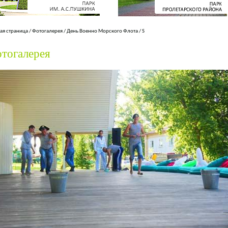
ая страница
/
Фотогалерея
/
День Военно Морского Флота
/
S
тогалерея