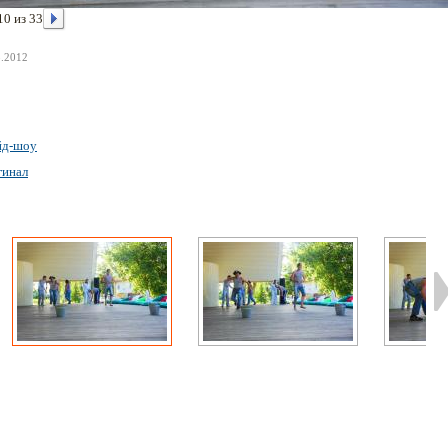
10 из 33
8.2012
йд-шоу
гинал