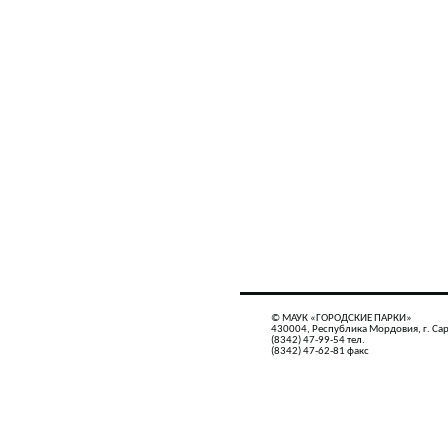
© МАУК «ГОРОДСКИЕ ПАРКИ»
430004, Республика Мордовия, г. Сар
(8342) 47-99-54 тел.
(8342) 47-62-81 факс